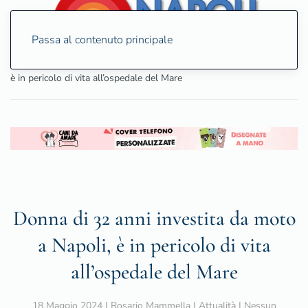
Passa al contenuto principale
Home
Attualità
Donna di 32 anni investita da moto a Napoli,
è in pericolo di vita all’ospedale del Mare
Donna di 32 anni investita da moto
a Napoli, è in pericolo di vita
all’ospedale del Mare
18 Maggio 2024
|
Rosario Mammella
|
Attualità
|
Nessun