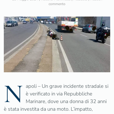
su
commento
Donna
di
32
anni
investita
da
moto
a
Napoli,
è
in
pericolo
di
vita
all’ospedale
N
del
apoli – Un grave incidente stradale si
Mare
è verificato in via Repubbliche
Marinare, dove una donna di 32 anni
è stata investita da una moto. L’impatto,