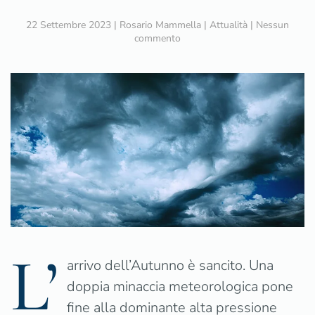
22 Settembre 2023
|
Rosario Mammella
|
Attualità
|
Nessun
su
commento
Previsioni
meteorologiche
Autunno
2023:
doppia
perturbazione
incalza
l’Italia
interrompendo
la
quiete
estiva
L’
arrivo dell’Autunno è sancito. Una
doppia minaccia meteorologica pone
fine alla dominante alta pressione