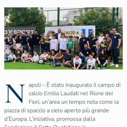
il
campo
di
Calcio
Emilia
Laudati
a
Napoli
N
apoli – È stato inaugurato il campo di
calcio Emilia Laudati nel Rione dei
Fiori, un’area un tempo nota come la
piazza di spaccio a cielo aperto più grande
d’Europa. L’iniziativa, promossa dalla