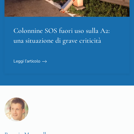
Colonnine SOS fuori uso sulla A2:
una situazione di grave criticità
Leggi l’articolo