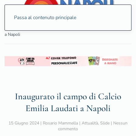
Passa al contenuto principale
Home
Attualità
Inaugurato il campo di Calcio Emilia Laudati
a Napoli
Inaugurato il campo di Calcio
Emilia Laudati a Napoli
15 Giugno 2024
|
Rosario Mammella
|
Attualità
,
Slide
|
Nessun
su
commento
Inaugurato