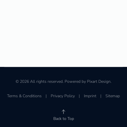
©
2026
All rights reserved. Powered by
Pixart Design
.
Terms & Conditions
|
Privacy Policy
|
Imprint
|
Sitemap
Back to Top