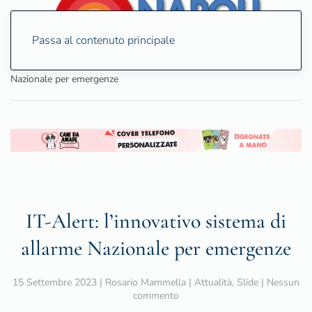
Passa al contenuto principale
Home
Attualità
IT-Alert: l’innovativo sistema di allarme
Nazionale per emergenze
IT-Alert: l’innovativo sistema di
allarme Nazionale per emergenze
15 Settembre 2023
|
Rosario Mammella
|
Attualità
,
Slide
|
Nessun
su
commento
IT-