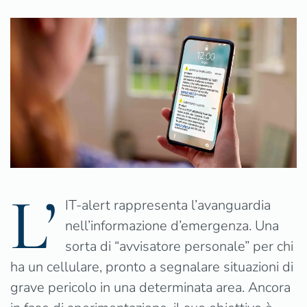
Alert:
l’innovativo
sistema
di
allarme
Nazionale
per
emergenze
L’
IT-alert rappresenta l’avanguardia
nell’informazione d’emergenza. Una
sorta di “avvisatore personale” per chi
ha un cellulare, pronto a segnalare situazioni di
grave pericolo in una determinata area. Ancora